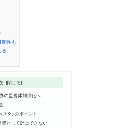
い
可能性も
わる
次
馬券の監視体制強化へ
法
べき3つのポイント
経費として計上できない