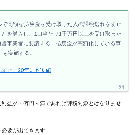
ルで高額な払戻金を受け取った人の課税逃れを防止
どを購入し、1口当たり1千万円以上を受け取った
運営事業者に要請する。払戻金が高額化している事
にも実施する。
防止 20年にも実施
利益が50万円未満であれば課税対象とはなりませ
う必要が出てきます。