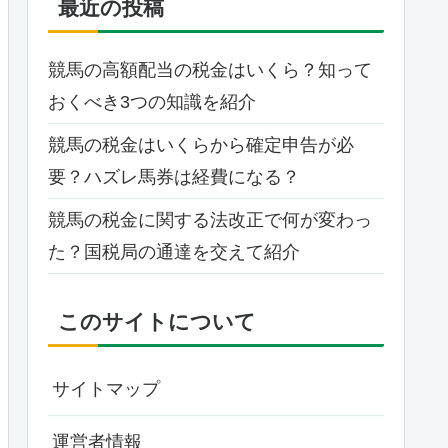
最近の投稿
競馬の高額配当の税金はいくら？知って
おくべき3つの知識を紹介
競馬の税金はいくらから確定申告が必
要？ハズレ馬券は経費になる？
競馬の税金に関する法改正で何が変わっ
た？国税局の通達を交えて紹介
このサイトについて
サイトマップ
運営者情報