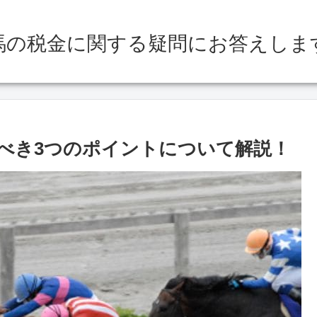
馬の税金に関する疑問にお答えしま
べき3つのポイントについて解説！