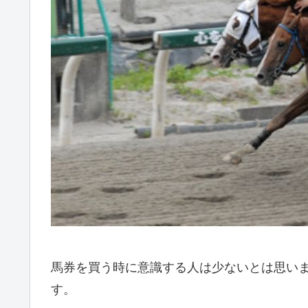
馬券を買う時に意識する人は少ないとは思い
す。