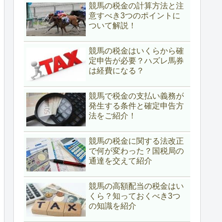
競馬の税金の計算方法と注
意すべき3つのポイントに
ついて解説！
競馬の税金はいくらから確
定申告が必要？ハズレ馬券
は経費になる？
競馬で税金の支払い義務が
発生する条件と確定申告方
法をご紹介！
競馬の税金に関する法改正
で何が変わった？国税局の
通達を交えて紹介
競馬の高額配当の税金はい
くら？知っておくべき3つ
の知識を紹介