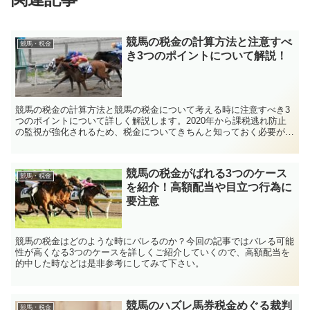
競馬の税金の計算方法と注意すべ
競馬・税金
き3つのポイントについて解説！
競馬の税金の計算方法と競馬の税金について考える時に注意すべき3
つのポイントについて詳しく解説します。2020年から課税逃れ防止
の監視が強化されるため、税金についてきちんと知っておく必要があ
ります。
競馬の税金がばれる3つのケース
競馬・税金
を紹介！高額配当や目立つ行為に
要注意
競馬の税金はどのような時にバレるのか？今回の記事ではバレる可能
性が高くなる3つのケースを詳しくご紹介していくので、高額配当を
的中した時などは是非参考にしてみて下さい。
競馬のハズレ馬券税金めぐる裁判
競馬・税金