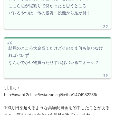
ここら辺が縦割りで良かったと思うところ
バレるやつは、他の投資・投機から足が付く
結局のところ大金当てたけどそのまま何も使わなけ
ればバレず
なんかでかい物買ったりすればバレるでオッケ？
引用元：
http://awabi.2ch.sc/test/read.cgi/keiba/1474982236/
100万円を超えるような高額配当金を的中したことがある
方も、何もなかったという意見が出ていますね。