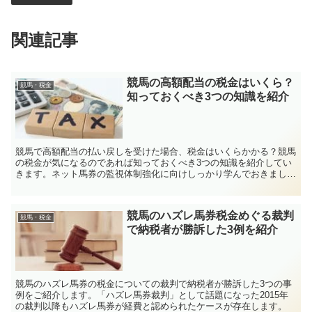
関連記事
競馬の高額配当の税金はいくら？
競馬・税金
知っておくべき3つの知識を紹介
競馬で高額配当の払い戻しを受けた場合、税金はいくらかかる？競馬
の税金が気になるのであれば知っておくべき3つの知識を紹介してい
きます。ネット馬券の監視体制強化に向けしっかり学んでおきましょ
う。
競馬のハズレ馬券税金めぐる裁判
競馬・税金
で納税者が勝訴した3例を紹介
競馬のハズレ馬券の税金についての裁判で納税者が勝訴した3つの事
例をご紹介します。「ハズレ馬券裁判」として話題になった2015年
の裁判以降もハズレ馬券が経費と認められたケースが存在します。